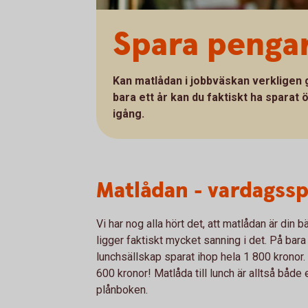
Spara penga
Kan matlådan i jobbväskan verkligen g
bara ett år kan du faktiskt ha sparat
igång.
Matlådan - vardagss
Vi har nog alla hört det, att matlådan är din 
ligger faktiskt mycket sanning i det. På ba
lunchsällskap sparat ihop hela 1 800 kronor. 
600 kronor! Matlåda till lunch är alltså både 
plånboken.