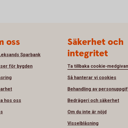
 oss
Säkerhet och
integritet
eksands Sparbank
tser för bygden
Ta tillbaka cookie-medgiva
sring
Så hanterar vi cookies
barhet
Behandling av personuppgif
a hos oss
Bedrägeri och säkerhet
ss
Om du inte är nöjd
Visselblåsning