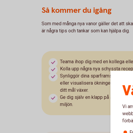
Så kommer du igång
Som med många nya vanor gäller det att skapa
är några tips och tankar som kan hjälpa dig.
Teama ihop dig med en kollega eller 
Kolla upp några nya schyssta recep
Synliggör dina sparframsteg. Fyll e
eller visualisera ökningen digital
V
ditt mål växer.
Ge dig själv en klapp på axeln. Sam
miljön.
Vi an
webbp
förbä
F