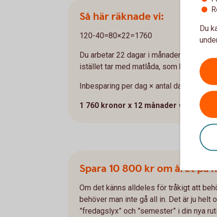
R
Så här räknade vi:
Du ka
120-40=80×22=1760
under
Du arbetar 22 dagar i månaden och köper l
istället tar med matlåda, som kostar ca 
Inbesparing per dag × antal dagar per m
1 760 kronor x 12 månader = 21 120 k
Spara 10 800 kr om året på 
Om det känns alldeles för tråkigt att beh
behöver man inte gå all in. Det är ju helt o
”fredagslyx” och ”semester” i din nya ru