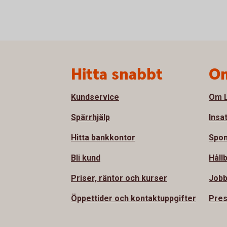
Sidfot
Hitta snabbt
Om
Kundservice
Om L
Spärrhjälp
Insa
Hitta bankkontor
Spon
Bli kund
Håll
Priser, räntor och kurser
Jobb
Öppettider och kontaktuppgifter
Pre