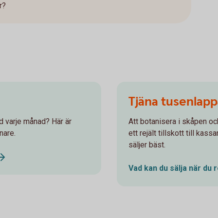
r?
Tjäna tusenlap
d varje månad? Här är
Att botanisera i skåpen oc
nare.
ett rejält tillskott till ka
säljer bäst.
Vad kan du sälja när du 