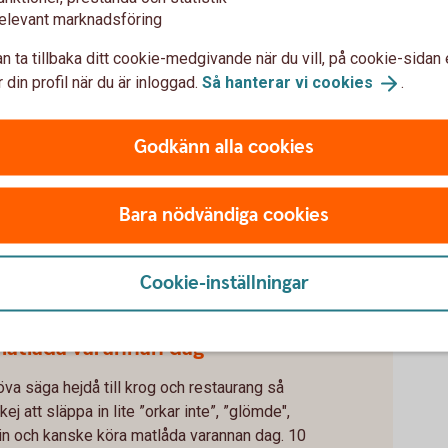
elevant marknadsföring
n ta tillbaka ditt cookie-medgivande när du vill, på cookie-sidan 
 din profil när du är inloggad.
Så hanterar vi
cookies
.
unch ute för 120 kr. Det blir 2 640 kr. Om du
40 kr att laga hemma, spenderar du ca 880 kronor.
Godkänn alla cookies
ånad = inbesparing per månad.
Bara nödvändiga cookies
r.
Cookie-inställningar
matlåda varannan dag
öva säga hejdå till krog och restaurang så
kej att släppa in lite ”orkar inte”, ”glömde",
tin och kanske köra matlåda varannan dag. 10