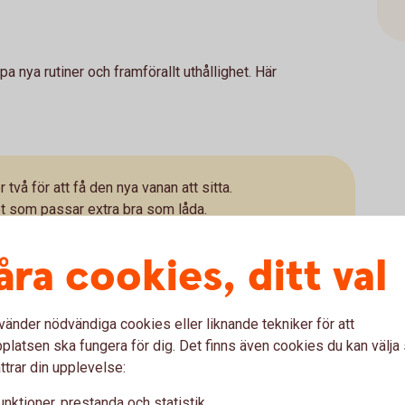
 nya rutiner och framförallt uthållighet. Här
två för att få den nya vanan att sitta.
t som passar extra bra som låda.
n burk med kontanter för alla uteluncher du sparar,
t genom någon smart app där du ser hur pengarna mot
åra cookies, ditt val
tidigt som du sparar pengar, kan du även spara på
vänder nödvändiga cookies eller liknande tekniker för att
latsen ska fungera för dig. Det finns även cookies du kan välj
ttrar din upplevelse:
unktioner, prestanda och statistik