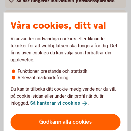
Så här fungerar individuellt pensionssparande
Förtida uttag
Våra cookies, ditt val
Pris
Vi använder nödvändiga cookies eller liknande
tekniker för att webbplatsen ska fungera för dig. Det
Villkor och mer information
finns även cookies du kan välja som förbättrar din
upplevelse:
Funktioner, prestanda och statistik
Relevant marknadsföring
Vanliga frågor och svar
Du kan ta tillbaka ditt cookie-medgivande när du vill,
på cookie-sidan eller under din profil när du är
Hur sparar jag?
inloggad.
Så hanterar vi
cookies
.
När kan sparandet utbetalas?
Godkänn alla cookies
Vad händer om jag avlider?