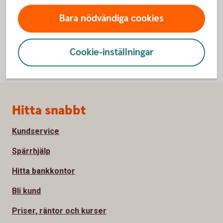
Bara nödvändiga cookies
Cookie-inställningar
Sidfot
Hitta snabbt
Kundservice
Spärrhjälp
Hitta bankkontor
Bli kund
Priser, räntor och kurser