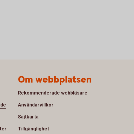
Om webbplatsen
Rekommenderade webbläsare
nde
Användarvillkor
Sajtkarta
ter
Tillgänglighet