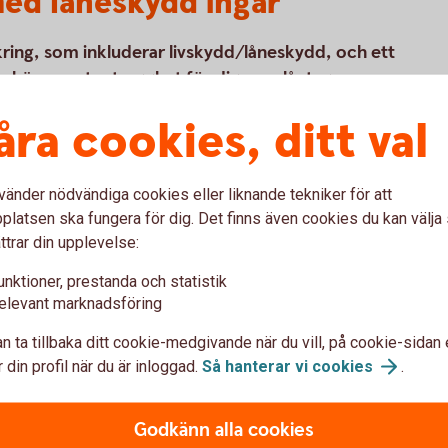
med låneskydd ingår
kring, som inkluderar livskydd/låneskydd, och ett
ebär en extra trygghet för dig som låntagare.
åra cookies, ditt val
ingar
vänder nödvändiga cookies eller liknande tekniker för att
latsen ska fungera för dig. Det finns även cookies du kan välj
ttrar din upplevelse:
unktioner, prestanda och statistik
elevant marknadsföring
var
n ta tillbaka ditt cookie-medgivande när du vill, på cookie-sidan 
 din profil när du är inloggad.
Så hanterar vi
cookies
.
l försäkringarna?
Godkänn alla cookies