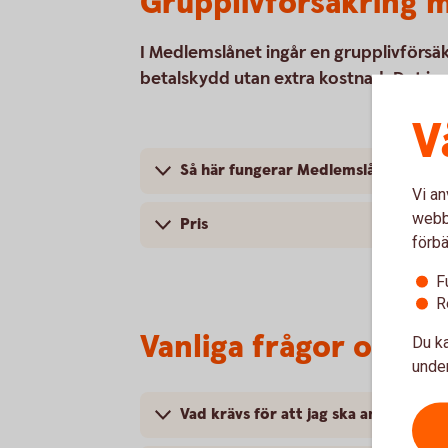
Grupplivförsäkring 
I Medlemslånet ingår en grupplivförsä
betalskydd utan extra kostnad. Det inn
V
Så här fungerar Medlemslåneförsäkr
Vi an
webbp
Pris
förbä
F
R
Vanliga frågor och s
Du ka
under
Vad krävs för att jag ska anslutas til