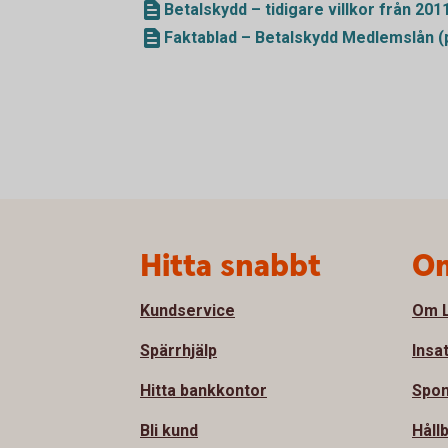
Betalskydd – tidigare villkor från 201
Faktablad – Betalskydd Medlemslån (
Sidfot
Hitta snabbt
Om
Kundservice
Om L
Spärrhjälp
Insa
Hitta bankkontor
Spon
Bli kund
Håll