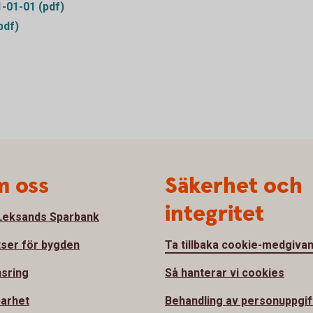
1-01-01 (pdf)
pdf)
 oss
Säkerhet och
integritet
eksands Sparbank
tser för bygden
Ta tillbaka cookie-medgiva
sring
Så hanterar vi cookies
barhet
Behandling av personuppgif