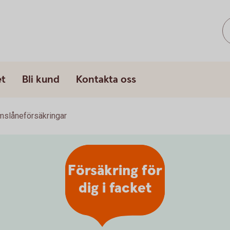
et
Bli kund
Kontakta oss
slåneförsäkringar
Försäkring för
dig i facket