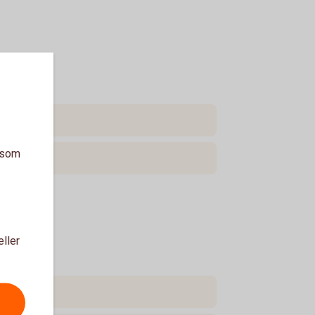
a som
eller