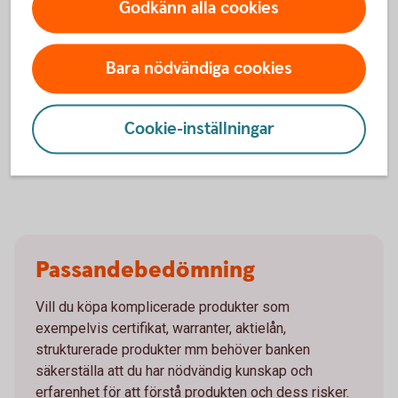
Godkänn alla cookies
Din maximala förlust för innehavda optioner kan
motsvara hela det satsade kapitalet och risken är
vanligen betydligt större än en placering i de
Bara nödvändiga cookies
underliggande tillgångarna.
Dessa instrument bygger på en hävstång så både över-
som underavkastning kan bli avsevärt större än de
underliggande tillgångarnas avkastning.
Cookie-inställningar
Passandebedömning
Vill du köpa komplicerade produkter som
exempelvis certifikat, warranter, aktielån,
strukturerade produkter mm behöver banken
säkerställa att du har nödvändig kunskap och
erfarenhet för att förstå produkten och dess risker.