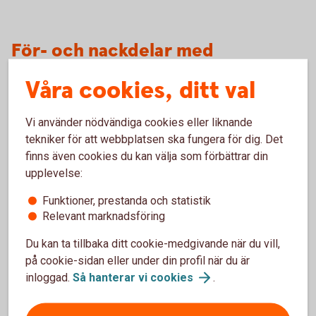
För- och nackdelar med
aktiederivat (optioner)
Våra cookies, ditt val
Vi använder nödvändiga cookies eller liknande
Fördelar
tekniker för att webbplatsen ska fungera för dig. Det
finns även cookies du kan välja som förbättrar din
Kan användas till att skydda ett innehav mot
upplevelse:
kursnedgång.
Kan ge en ökad avkastning med en mindre kapitalinsats
Funktioner, prestanda och statistik
än vad som krävs för att göra en motsvarande affär
Relevant marknadsföring
direkt i den underliggande tillgången.
Du kan ta tillbaka ditt cookie-medgivande när du vill,
Nackdelar
på cookie-sidan eller under din profil när du är
inloggad.
Så hanterar vi
cookies
.
Förlustrisken kan vara obegränsad, vid utfärdande utan
innehav av underliggande produkt.