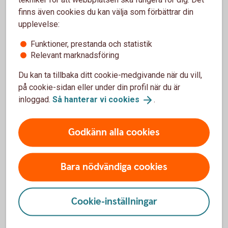
finns även cookies du kan välja som förbättrar din
upplevelse:
Tjänstekostnader
Funktioner, prestanda och statistik
Relevant marknadsföring
Detta är kostnader och avgifter som kan tas ut för
Du kan ta tillbaka ditt cookie-medgivande när du vill,
olika tjänster. Exempel på tjänstekostnader är
på cookie-sidan eller under din profil när du är
kostnaden du har för portföljförvaltning eller för
inloggad.
Så hanterar vi
cookies
.
rådgivning.
Godkänn alla cookies
Bara nödvändiga cookies
Kostnader för fonder och andra
Cookie-inställningar
värdepapper
Den vanligaste kostnaden är förvaltningsavgift för