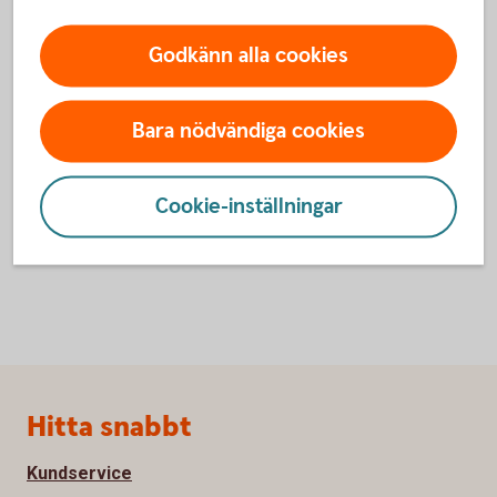
Skaffa e-sparkonto till
Godkänn alla cookies
ungdomar
Bara nödvändiga cookies
Du öppnar enkelt e-sparkonto till ditt barn i
internetbanken eller appen.
Cookie-inställningar
Sidfot
Hitta snabbt
Kundservice