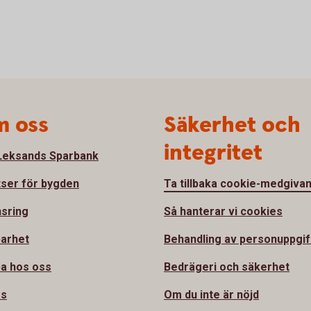
 oss
Säkerhet och
integritet
eksands Sparbank
tser för bygden
Ta tillbaka cookie-medgiva
sring
Så hanterar vi cookies
barhet
Behandling av personuppgif
a hos oss
Bedrägeri och säkerhet
ss
Om du inte är nöjd