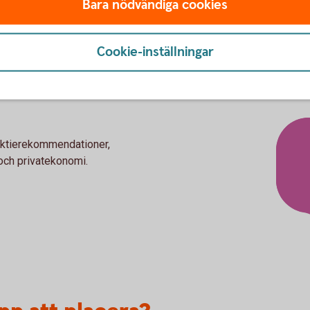
Bara nödvändiga cookies
kundcenter eller besöka ett
Så handlar du
värdepapp
Cookie-inställningar
aktierekommendationer,
och privatekonomi.