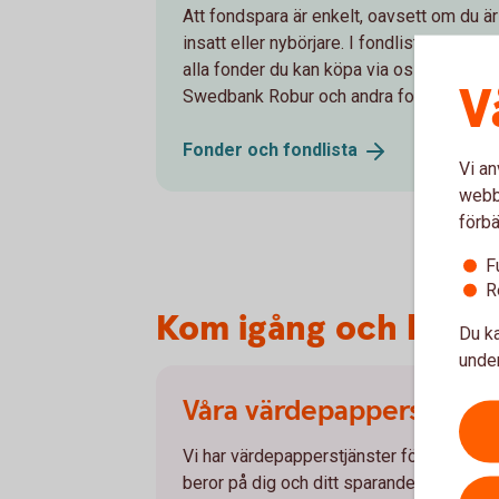
Att fondspara är enkelt, oavsett om du är
insatt eller nybörjare. I fondlistan hittar d
alla fonder du kan köpa via oss, både frå
V
Swedbank Robur och andra fondbolag.
Fonder och
fondlista
Vi an
webbp
förbä
F
R
Kom igång och handl
Du ka
under
Våra värdepapperstjänst
Vi har värdepapperstjänster för olika be
beror på dig och ditt sparande. Läs mer 