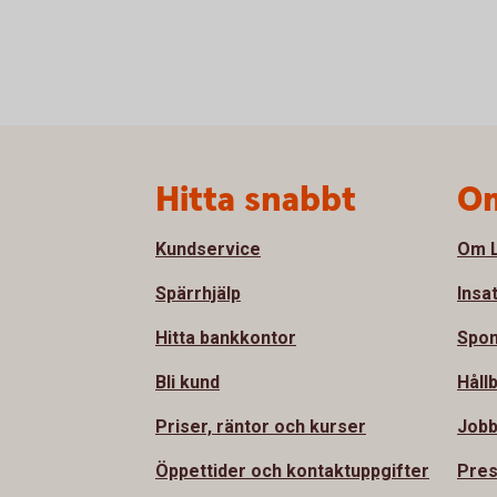
Sidfot
Hitta snabbt
Om
Kundservice
Om L
Spärrhjälp
Insa
Hitta bankkontor
Spon
Bli kund
Håll
Priser, räntor och kurser
Jobb
Öppettider och kontaktuppgifter
Pre