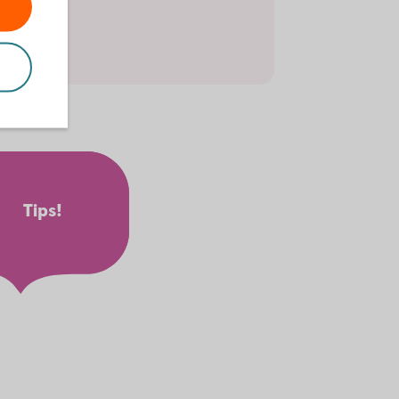
 kontor.
er
Tips!