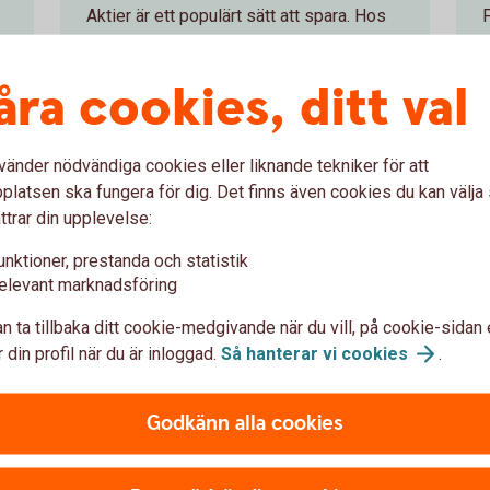
Aktier är ett populärt sätt att spara. Hos
u
oss kan du köpa och sälja aktier i din app
n
eller internetbank till aktiemarknadens
o
åra cookies, ditt val
lägsta priser. Läs mer om aktier och
aktiehandel.
vänder nödvändiga cookies eller liknande tekniker för att
Aktier och
aktiehandel
latsen ska fungera för dig. Det finns även cookies du kan välj
ttrar din upplevelse:
unktioner, prestanda och statistik
elevant marknadsföring
a
n ta tillbaka ditt cookie-medgivande när du vill, på cookie-sidan 
 din profil när du är inloggad.
Så hanterar vi
cookies
.
er
Så handlar du v
Godkänn alla cookies
hov. Vilken som passar dig
Du kan köpa värdepapper på
om våra
enkelt i internetbanken elle