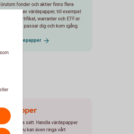
Förutom fonder och aktier finns flera
andra typer av värdepapper, till exempel
ptioner, certifikat, warranter och ETF:er.
Se vad som passar dig och kom igång.
Andra
värdepapper
a som
eller
ärdepapper
 flera olika sätt. Handla värdepapper
r vår app. Du kan även ringa vårt