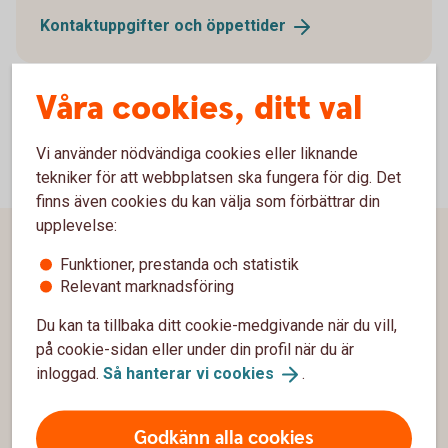
Kontaktuppgifter och
öppettider
Våra cookies, ditt val
Vi använder nödvändiga cookies eller liknande
tekniker för att webbplatsen ska fungera för dig. Det
finns även cookies du kan välja som förbättrar din
upplevelse:
Sidfot
Hitta snabbt
Funktioner, prestanda och statistik
Relevant marknadsföring
Kundservice
Du kan ta tillbaka ditt cookie-medgivande när du vill,
Spärrhjälp
på cookie-sidan eller under din profil när du är
inloggad.
Så hanterar vi
cookies
.
Hitta bankkontor
Bli kund
Godkänn alla cookies