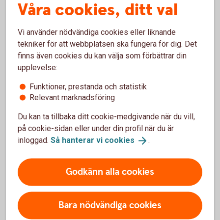
Våra cookies, ditt val
koncernkonto?
Välkommen att kontakta er kundansvarige eller ett
Vi använder nödvändiga cookies eller liknande
bankkontor.
tekniker för att webbplatsen ska fungera för dig. Det
finns även cookies du kan välja som förbättrar din
Frågor? Välkommen till ett
kontor
upplevelse:
Funktioner, prestanda och statistik
Relevant marknadsföring
Du kan ta tillbaka ditt cookie-medgivande när du vill,
på cookie-sidan eller under din profil när du är
Företagskonton
inloggad.
Så hanterar vi
cookies
.
Företagskonto
Godkänn alla cookies
Bankgironummer
Bara nödvändiga cookies
Klientmedelskonto