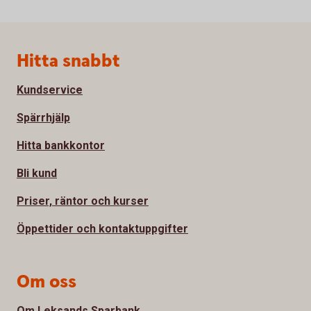
Sidfot
Hitta snabbt
Kundservice
Spärrhjälp
Hitta bankkontor
Bli kund
Priser, räntor och kurser
Öppettider och kontaktuppgifter
Om oss
Om Leksands Sparbank