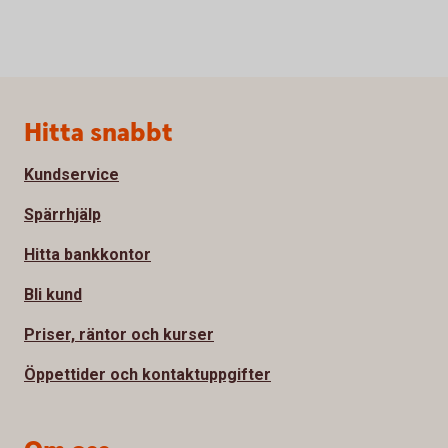
Sidfot
Hitta snabbt
Kundservice
Spärrhjälp
Hitta bankkontor
Bli kund
Priser, räntor och kurser
Öppettider och kontaktuppgifter