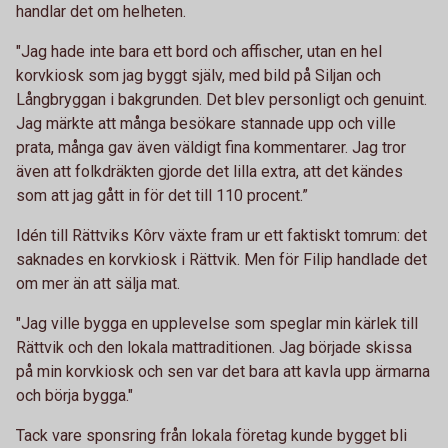
handlar det om helheten.
"Jag hade inte bara ett bord och affischer, utan en hel
korvkiosk som jag byggt själv, med bild på Siljan och
Långbryggan i bakgrunden. Det blev personligt och genuint.
Jag märkte att många besökare stannade upp och ville
prata, många gav även väldigt fina kommentarer. Jag tror
även att folkdräkten gjorde det lilla extra, att det kändes
som att jag gått in för det till 110 procent.”
Idén till Rättviks Kôrv växte fram ur ett faktiskt tomrum: det
saknades en korvkiosk i Rättvik. Men för Filip handlade det
om mer än att sälja mat.
"Jag ville bygga en upplevelse som speglar min kärlek till
Rättvik och den lokala mattraditionen. Jag började skissa
på min korvkiosk och sen var det bara att kavla upp ärmarna
och börja bygga."
Tack vare sponsring från lokala företag kunde bygget bli