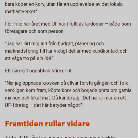
bara köper en korv, utan får en upplevelse av det lokala
mathantverket."
För Filip har året med UF varit fullt av lärdomar – både som
företagare och som person.
"Jag har lärt mig allt från budget, planering och
marknadsföring till hur viktigt det är med kundkontakt och
att våga tro på sin idé."
Ett särskilt ögonblick sticker ut.
"När jag öppnade kiosken på allvar första gången och folk
verkligen kom fram, köpte korv och började prata om gamla
minnen och lokal mat. Då kände jag: 'Det här är mer än ett
UF-företag – det här betyder något.'"
Framtiden rullar vidare
Trots att UF-året nu är över är det ingen paus i sikte.