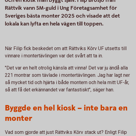
och en kiosk man byggt själv. Filip Brosjö från
Rättvik vann SM-guld i Ung Företagsamhet för
Sveriges bästa monter 2025 och visade att det
lokala kan lyfta en hela vägen till toppen.
När Filip fick beskedet om att Rättviks Kôrv UF utsetts till
vinnare i montertävlingen var det svårt att ta in.
"Det var en helt otrolig känsla att vinna! Det var ju ändå alla
221 montrar som tävlade i montertävlingen. Jag har lagt ner
så mycket tid och hjärta i både montern och hela mitt UF-år,
så att få det erkännandet var fantastiskt", säger han.
Byggde en hel kiosk – inte bara en
monter
Vad som gjorde att just Rättviks Kôrv stack ut? Enligt Filip