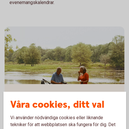
evenemangskalendrar.
85536815
Läs mer om ekonomi i
Våra cookies, ditt val
sommartid
Vill du ha fler tips för en enklare och tryggare
Vi använder nödvändiga cookies eller liknande
privatekonomi i sommar? Kika in vår serie
tekniker för att webbplatsen ska fungera för dig. Det