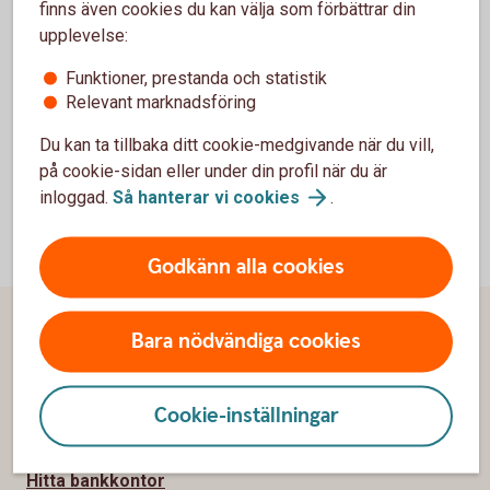
Sommarsnacket – där vi samlat råd, inspiration och
finns även cookies du kan välja som förbättrar din
verktyg för dig som vill ha koll, även på semestern.
upplevelse:
Funktioner, prestanda och statistik
Till tipsen för
sommarekonomin
Relevant marknadsföring
Du kan ta tillbaka ditt cookie-medgivande när du vill,
på cookie-sidan eller under din profil när du är
inloggad.
Så hanterar vi
cookies
.
Godkänn alla cookies
Sidfot
Bara nödvändiga cookies
Hitta snabbt
Kundservice
Cookie-inställningar
Spärrhjälp
Hitta bankkontor