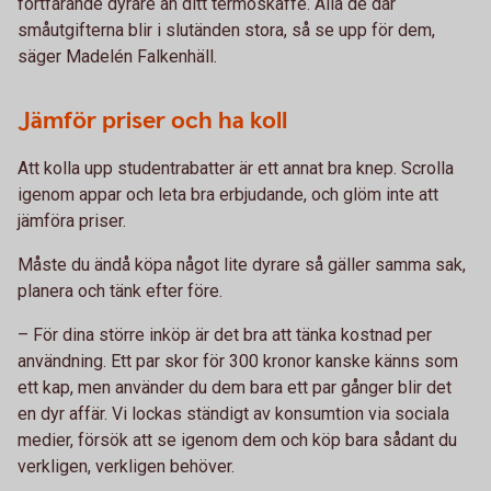
fortfarande dyrare än ditt termoskaffe. Alla de där
småutgifterna blir i slutänden stora, så se upp för dem,
säger Madelén Falkenhäll.
Jämför priser och ha koll
Att kolla upp studentrabatter är ett annat bra knep. Scrolla
igenom appar och leta bra erbjudande, och glöm inte att
jämföra priser.
Måste du ändå köpa något lite dyrare så gäller samma sak,
planera och tänk efter före.
– För dina större inköp är det bra att tänka kostnad per
användning. Ett par skor för 300 kronor kanske känns som
ett kap, men använder du dem bara ett par gånger blir det
en dyr affär. Vi lockas ständigt av konsumtion via sociala
medier, försök att se igenom dem och köp bara sådant du
verkligen, verkligen behöver.