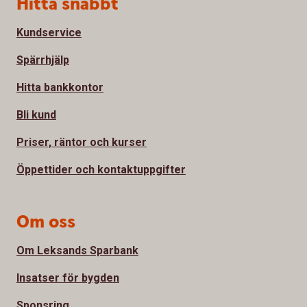
Sidfot
Hitta snabbt
Kundservice
Spärrhjälp
Hitta bankkontor
Bli kund
Priser, räntor och kurser
Öppettider och kontaktuppgifter
Om oss
Om Leksands Sparbank
Insatser för bygden
Sponsring