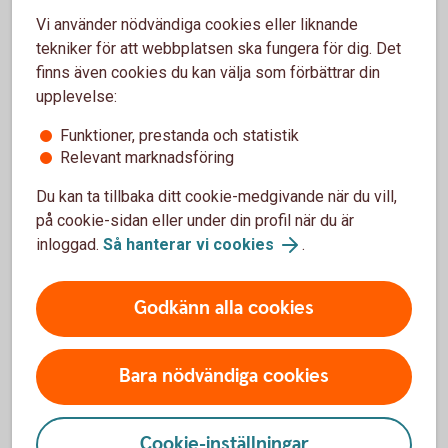
En budget ger koll
Vi använder nödvändiga cookies eller liknande
tekniker för att webbplatsen ska fungera för dig. Det
Skriv upp hur mycket du får in, inkomsterna, och
finns även cookies du kan välja som förbättrar din
jämför med dina tänkta utgifter kommande månad,
upplevelse:
och räkna ihop summan. Nu har du gjort en budget.
Funktioner, prestanda och statistik
Relevant marknadsföring
Ta hjälp av vårt budgetverktyg
Du kan ta tillbaka ditt cookie-medgivande när du vill,
på cookie-sidan eller under din profil när du är
inloggad.
Så hanterar vi cookies
.
Anmäl konto till vårt
Godkänn alla cookies
kontoregister
Bara nödvändiga cookies
Många arbetsgivare, myndigheter och kommuner
använder Swedbanks utbetalningssystem för att
betala ut pengar till dig. Det kan vara till exempel lön,
Cookie-inställningar
bidrag eller studiemedel från CSN. Se till att anmäla