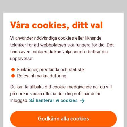
Mer information
Våra cookies, ditt val
Tilläggspension – mer information
(pensionsmyndigheten.se)
Vi använder nödvändiga cookies eller liknande
Ansök om allmän pension
tekniker för att webbplatsen ska fungera för dig. Det
(pensionsmyndigheten.se)
finns även cookies du kan välja som förbättrar din
upplevelse:
Funktioner, prestanda och statistik
Relevant marknadsföring
Du kan ta tillbaka ditt cookie-medgivande när du vill,
på cookie-sidan eller under din profil när du är
Kontakta oss
inloggad.
Så hanterar vi
cookies
.
Godkänn alla cookies