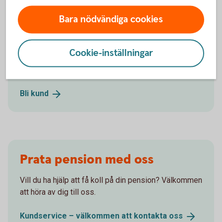
Bara nödvändiga cookies
Välkommen att bli kund!
Cookie-inställningar
Bli kund och starta ett eget sparande till pensionen.
Bli
kund
Prata pension med oss
Vill du ha hjälp att få koll på din pension? Välkommen
att höra av dig till oss.
Kundservice – välkommen att kontakta
oss