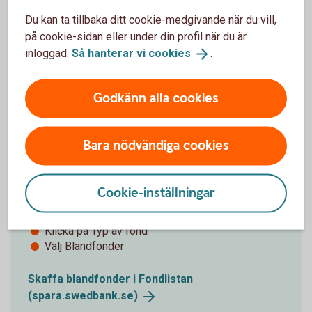
Du kan ta tillbaka ditt cookie-medgivande när du vill,
på cookie-sidan eller under din profil när du är
Tips!
inloggad.
Så hanterar vi
cookies
.
Godkänn alla cookies
Bara nödvändiga cookies
Våra blandfonder
För att hitta våra blandfonder - följ stegen:
Cookie-inställningar
Gå till vår fondlista
Klicka på Typ av fond
Välj Blandfonder
Skaffa blandfonder i Fondlistan
(spara.swedbank.se)