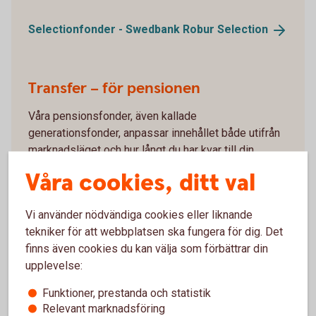
Selectionfonder - Swedbank Robur
Selection
Transfer – för pensionen
Våra pensionsfonder, även kallade
generationsfonder, anpassar innehållet både utifrån
marknadsläget och hur långt du har kvar till din
pension. Med Swedbank Robur Transfer får du ett
Våra cookies, ditt val
enkelt och bekvämt fondsparande för sparandet till
din pension.
Vi använder nödvändiga cookies eller liknande
tekniker för att webbplatsen ska fungera för dig. Det
Pensionsfonder - Swedbank Robur
Transfer
finns även cookies du kan välja som förbättrar din
upplevelse:
Funktioner, prestanda och statistik
Relevant marknadsföring