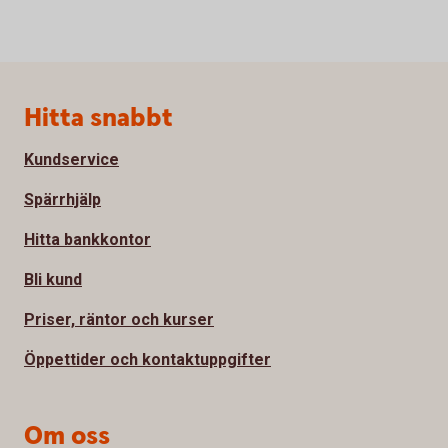
Sidfot
Hitta snabbt
Kundservice
Spärrhjälp
Hitta bankkontor
Bli kund
Priser, räntor och kurser
Öppettider och kontaktuppgifter
Om oss