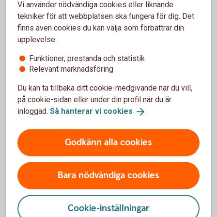
Vi använder nödvändiga cookies eller liknande
tekniker för att webbplatsen ska fungera för dig. Det
Sammanfattning av analys 2018
(pdf)
finns även cookies du kan välja som förbättrar din
upplevelse:
Information om utförda order 2018
(xslx)
Funktioner, prestanda och statistik
Information om vidarebefordrade order 2018
(xlsx)
Relevant marknadsföring
Du kan ta tillbaka ditt cookie-medgivande när du vill,
Kvaliteten på utförandet av
på cookie-sidan eller under din profil när du är
inloggad.
Så hanterar vi
cookies
.
transaktioner (eng. execution
quality), RTS27
Godkänn alla cookies
Rapporten RTS27 ska för varje finansiellt instrument som
handlats i eget lager i egenskap av bland annat
Bara nödvändiga cookies
systematisk internhandlare och likviditetsleverantör
redovisa priser på daglig basis med mera, enligt en
bestämd mall som finns i den delegerade förordningen (EU)
Cookie-inställningar
2017/575.