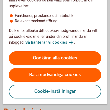
finns även cookies du kan välja som förbättrar din
upplevelse:
Funktioner, prestanda och statistik
Fördelar
Relevant marknadsföring
Direkt åtkomst till marknaden
Du kan ta tillbaka ditt cookie-medgivande när du vill,
Ändra räntan under löptiden
på cookie-sidan eller under din profil när du är
Säkra finansieringskostnaden inom ett visst
inloggad.
Så hanterar vi cookies
.
ränteintervall
Lämpar sig bra som ett riskfördelningsinstrument
Godkänn alla cookies
Nackdelar
Bara nödvändiga cookies
Kan ställa stora krav på bevakningen av
prisutvecklingen
Resultatpåverkan (beroende på redovisningsstandard)
Ej noterat och/eller standardiserat
Cookie-inställningar