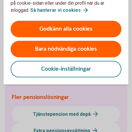
på cookie-sidan eller under din profil när du är
Hitta ditt
bankkontor
inloggad.
Så hanterar vi
cookies
.
Godkänn alla cookies
Försäkringsgivare
Bara nödvändiga cookies
Swedbank Försäkring
AB
Cookie-inställningar
Fler pensionslösningar
Tjänstepension med depå
Extra pensionsavsättning