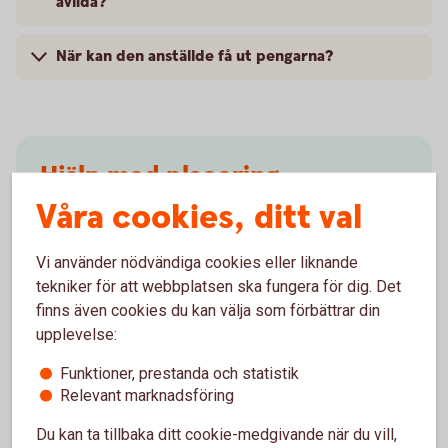
avlida?
När kan den anställde få ut pengarna?
Hjälp med placering
Våra cookies, ditt val
Placera din
pension
Möjliga investeringar i
försäkringsdepå
Vi använder nödvändiga cookies eller liknande
tekniker för att webbplatsen ska fungera för dig. Det
finns även cookies du kan välja som förbättrar din
upplevelse:
Funktioner, prestanda och statistik
Besök oss
Relevant marknadsföring
Välkommen till ett av våra kontor så hjälper vi dig.
Du kan ta tillbaka ditt cookie-medgivande när du vill,