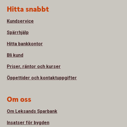
Sidfot
Hitta snabbt
Kundservice
Spärrhjälp
Hitta bankkontor
Bli kund
Priser, räntor och kurser
Öppettider och kontaktuppgifter
Om oss
Om Leksands Sparbank
Insatser för bygden