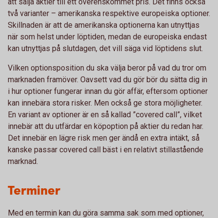
att sälja aktier till ett överenskommet pris. Det finns också
två varianter – amerikanska respektive europeiska optioner.
Skillnaden är att de amerikanska optionerna kan utnyttjas
när som helst under löptiden, medan de europeiska endast
kan utnyttjas på slutdagen, det vill säga vid löptidens slut.
Vilken optionsposition du ska välja beror på vad du tror om
marknaden framöver. Oavsett vad du gör bör du sätta dig in
i hur optioner fungerar innan du gör affär, eftersom optioner
kan innebära stora risker. Men också ge stora möjligheter.
En variant av optioner är en så kallad ”covered call”, vilket
innebär att du utfärdar en köpoption på aktier du redan har.
Det innebär en lägre risk men ger ändå en extra intäkt, så
kanske passar covered call bäst i en relativt stillastående
marknad.
Terminer
Med en termin kan du göra samma sak som med optioner,