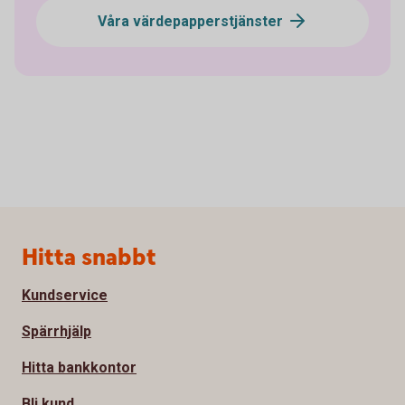
Våra värdepapperstjänster
Sidfot
Hitta snabbt
Kundservice
Spärrhjälp
Hitta bankkontor
Bli kund