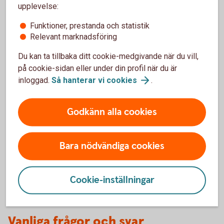
upplevelse:
Handlar ert företag med värdepapper eller andra
finansiella instrument?
Funktioner, prestanda och statistik
Relevant marknadsföring
Registrera
LEI
Du kan ta tillbaka ditt cookie-medgivande när du vill,
på cookie-sidan eller under din profil när du är
inloggad.
Så hanterar vi
cookies
.
Optionsskola
Godkänn alla cookies
Lär dig mer om värdepapper.
Bara nödvändiga cookies
Optionsskola
Cookie-inställningar
Vanliga frågor och svar