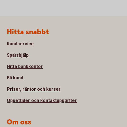
Sidfot
Hitta snabbt
Kundservice
Spärrhjälp
Hitta bankkontor
Bli kund
Priser, räntor och kurser
Öppettider och kontaktuppgifter
Om oss