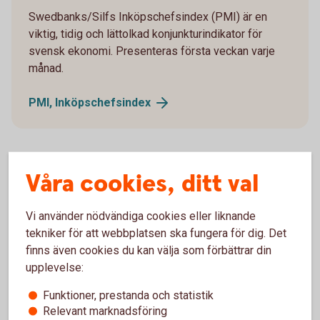
Swedbanks/Silfs Inköpschefsindex (PMI) är en
viktig, tidig och lättolkad konjunkturindikator för
svensk ekonomi. Presenteras första veckan varje
månad.
PMI,
Inköpschefsindex
Våra cookies, ditt val
Lantbruks­barometern­
Vi använder nödvändiga cookies eller liknande
Två gånger per år, på våren och på hösten, frågar vi
tekniker för att webbplatsen ska fungera för dig. Det
svenska lantbrukare om deras syn på lönsamhet,
finns även cookies du kan välja som förbättrar din
investeringsvilja och framtidstro. Allt samlas i
upplevelse:
Lantbruksbarometern som har utkommit sedan 1987.
Funktioner, prestanda och statistik
Lantbruksbarometern
Relevant marknadsföring