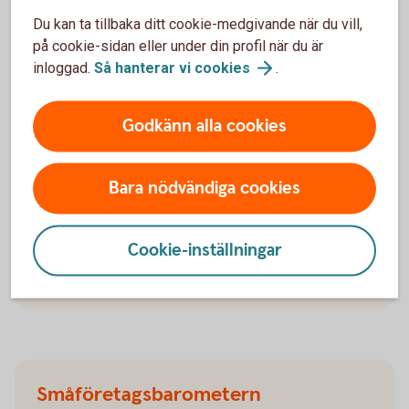
Du kan ta tillbaka ditt cookie-medgivande när du vill,
på cookie-sidan eller under din profil när du är
inloggad.
Så hanterar vi
cookies
.
Skogsbarometern
Godkänn alla cookies
Skogsbarometern är en årlig undersökning som ges
ut av Swedbank, Sparbankernas Riksförbund och
Bara nödvändiga cookies
Ludvig & Co. Undersökningen belyser de privata
skogsägarnas syn på marknaden samt deras
förväntningar på konjunkturen.
Cookie-inställningar
Skogsbarometern
Småföretags­barometern